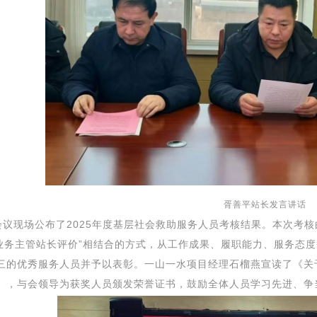
胥
善平
站长发言讲话
议
现场
公布了
2025
年度基层社会救助服务人员考核
结果
。本次考核
“业务主管站长评价”相结合的方式，从工作成果、履职能力、服务态
三的优秀服务人员并予以表彰。
一山一水
项目经理石榴燕宣读了《关
》，与会领导为获奖人员颁发荣誉证书，鼓励全体人员学习先进、争