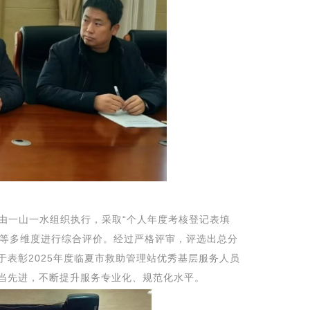
由一山一水组织执行
，
采取
“个人年度考核登记表填
度等多维度进行综合评价。经过严格评审，评选出总分
于表彰
2025
年度临夏市救助管理站优秀基层服务人员
当先进，不断提升服务专业化、规范化水平。