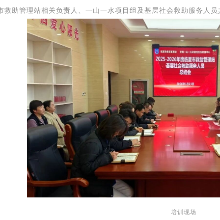
市
救助管理站相关负责人、一山一水项目组
及
基层社会救助服务人员
培
训
现场