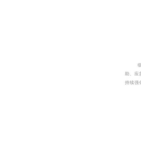
临夏市
助、应
持续强