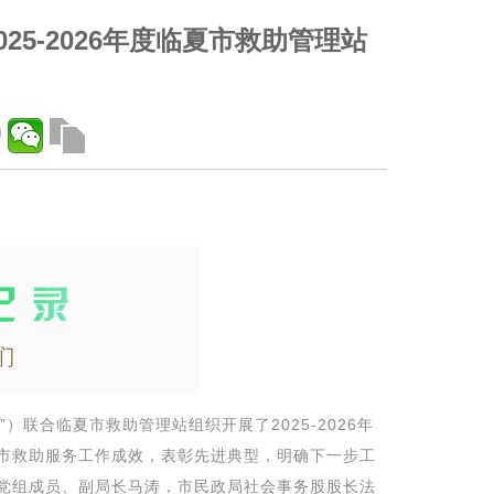
5-2026年度临夏市救助管理站
水”）联合临夏市救助管理站
组织
开展了
202
5
-202
6
年
市救助
服务
工作成效，表彰先进典型，明确下一步工
党组成员、副局长马涛，
市民政局
社会事务股股长法