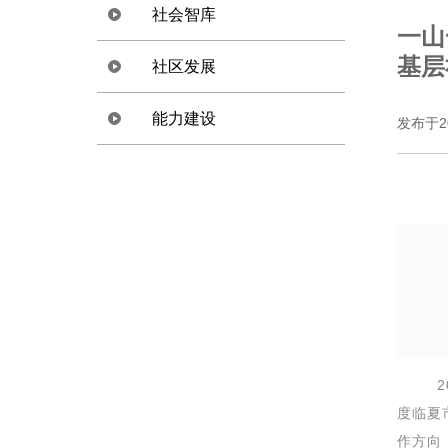
社会智库
一山
基层
社区发展
政策倡导
能力建设
战略规划
灾害管理
发布于2
咨询服务
环境保护
需求评估
生计改善
监测评估
尽职调查
社会影响评估
202
度临夏
作方向