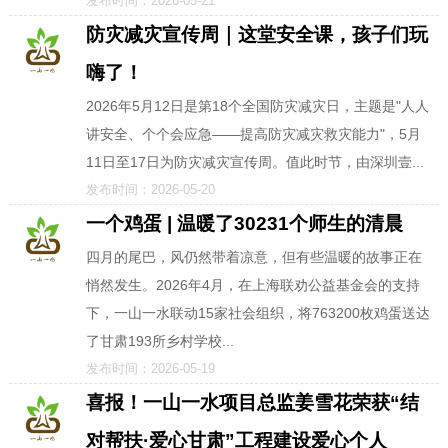
发布时间：2026-05-21
防灾减灾宣传周｜这堂安全课，孩子们玩
嗨了！
2026年5月12日是第18个全国防灾减灾日，主题是"人人
讲安全、个个会应急——提高防灾减灾救灾能力"，5月
11日至17日为防灾减灾宣传周。值此时节，由深圳壹...
发布时间：2026-05-20
一个鸡蛋 | 温暖了30231个师生的清晨
四月的尾巴，风仍然带着凉意，但有些温暖的故事正在
悄然发生。2026年4月，在上海联劝公益基金会的支持
下，一山一水联动15家社会组织，将763200枚鸡蛋送达
了甘肃193所乡村学校...
发布时间：2026-05-19
喜报！一山一水项目总监姜雪花荣获“结
对帮扶·爱心甘肃”工程建设爱心个人