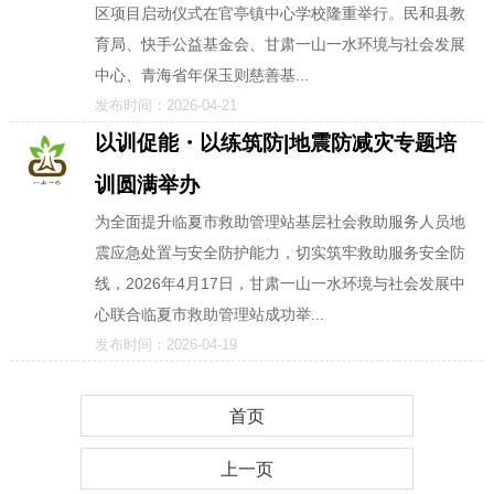
区项目启动仪式在官亭镇中心学校隆重举行。民和县教
育局、快手公益基金会、甘肃一山一水环境与社会发展
中心、青海省年保玉则慈善基...
发布时间：2026-04-21
以训促能・以练筑防|地震防减灾专题培
训圆满举办
为全面提升临夏市救助管理站基层社会救助服务人员地
震应急处置与安全防护能力，切实筑牢救助服务安全防
线，2026年4月17日，甘肃一山一水环境与社会发展中
心联合临夏市救助管理站成功举...
发布时间：2026-04-19
首页
上一页