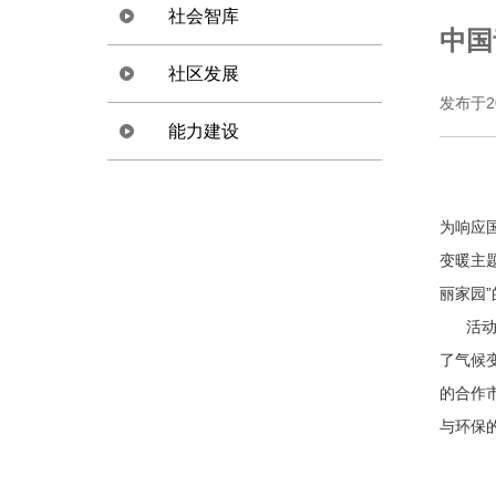
社会智库
中国
社区发展
政策倡导
发布于2
能力建设
战略规划
灾害管理
咨询服务
环境保护
为响应
需求评估
生计改善
变暖主
丽家园
监测评估
活动由
了气候
尽职调查
的合作
社会影响评估
与环保