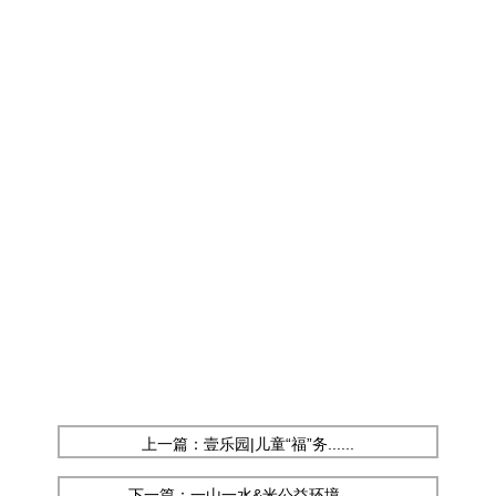
上一篇：壹乐园|儿童“福”务......
下一篇：一山一水&米公益环境......