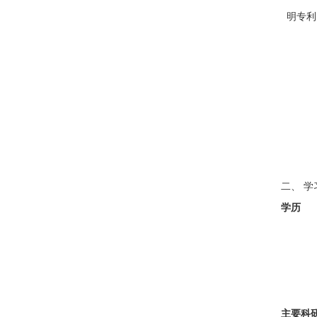
明专利
二、 
学历
主要科