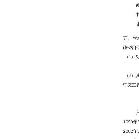
教
五、 
(
姓名下
（1）
（2）其
中文主
1999
200