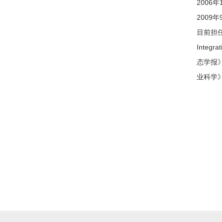
200
200
目前担任The 
Integra
态学报
业科学