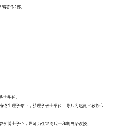
，参编著作2部。
学学士学位。
物系，植物生理学专业，获理学硕士学位，导师为赵微平教授和
业，获农学博士学位，导师为任继周院士和胡自治教授。