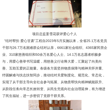
项目总监姜雪花获评爱心个人
“结对帮扶·爱心甘肃”工程自2023年5月实施以来，全省25.1万名党员
干部与26.7万名困难群众结对认亲，6661家社会组织、4365家民营企
业、310家慈善组织和50余万名爱心人士、14.1万名志愿者积极参
与，用爱心善举书写温暖，用慈善义行诠释大爱，汇聚起了向美向
善、互助互爱的正能量。各级各方面坚持物质保障与精神关怀并重、
纾困解难与扶志扶智同步，推动结对关爱制度化、规范化、常态化，
实现了从干部主导向全社会参与拓展、从物质帮扶向精神赋能跃升、
从阶段任务向常态长效转变、从民生兜底向社会治理延伸，有力增进
了民生福祉，进一步密切了党群干群关系。