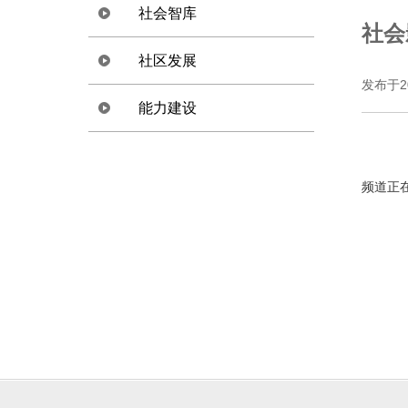
社会智库
社会
社区发展
政策倡导
发布于2
能力建设
战略规划
灾害管理
咨询服务
环境保护
频道正
需求评估
生计改善
监测评估
尽职调查
社会影响评估